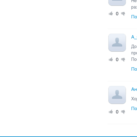
Не
ра
0
По
A
До
пр
0
По
По
Ан
Хо
По
0