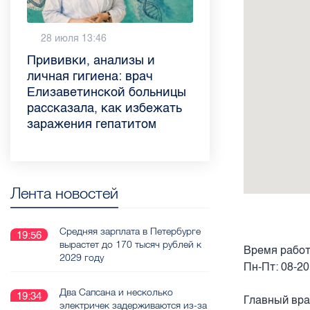
Вчера 9:02
28 июля 13:46
Piter.TV находится в
Прививки, анализы и
ТОП-10 рейтинга самых
личная гигиена: врач
цитируемых СМИ
Елизаветинской больницы
Петербурга и Ленобласти
рассказала, как избежать
во II квартале 2026 года
заражения гепатитом
Лента новостей
Средняя зарплата в Петербурге
19:56
вырастет до 170 тысяч рублей к
Время работ
2029 году
Пн-Пт: 08-20
Два Сапсана и несколько
19:34
Главный вра
электричек задерживаются из-за