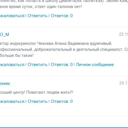
понятно, как попасть в Школу Диабета(на таблетках). Звоню каж
зное время суток, ответ один-талонов нет!
жаловаться
Ответить
Ответов:
0
|
|
_O_M
22.1
ктор эндокринолог Чехоева Алана Вадимовна вдумчивый,
офессиональный, доброжелательный и деятельный специаилст. С
больше бы таких!
жаловаться
Ответить
Ответов:
0
Личное сообщение
|
|
|
оним
29.1
роший центр! Помогают людям жить!!!
жаловаться
Ответить
Ответов:
0
|
|