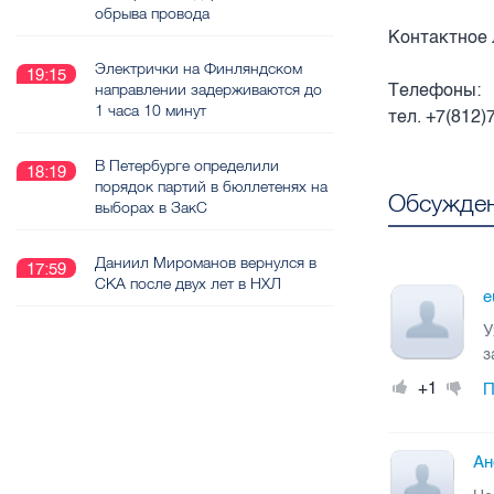
обрыва провода
Контактное 
Электрички на Финляндском
19:15
Телефоны:
направлении задерживаются до
1 часа 10 минут
тел. +7(812
В Петербурге определили
18:19
порядок партий в бюллетенях на
Обсужден
выборах в ЗакС
Даниил Мироманов вернулся в
17:59
СКА после двух лет в НХЛ
e
У
з
+1
П
Ан