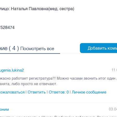
лицо: Наталья Павловна(мед. сестра)
)7528474
ие (
4
)
Посмотреть все
ugenia.lukina2
11.
жасно работает регистратура!!! Можно часами звонить итог один
анята, либо просто не отвечают.
ожаловаться
Ответить
Ответов:
0
Личное сообщение
|
|
|
оним
03.0